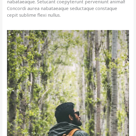
nabataeaque. Setucant coepyterunt perveniunt animal!
Concordi aurea nabataeaque seductaque constaque
cepit sublime flexi nullus.